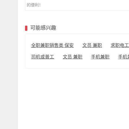
的便利！
可能感兴趣
全职兼职销售类 保安
文员 兼职
求职电工
司机或普工
文员 兼职
手机兼职
手机