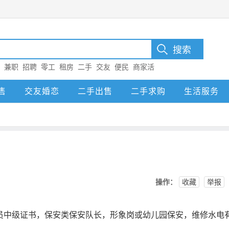
：
兼职
招聘
零工
租房
二手
交友
便民
商家活
售
交友婚恋
二手出售
二手求购
生活服务
操作：
收藏
举报
员中级证书，保安类保安队长，形象岗或幼儿园保安，维修水电