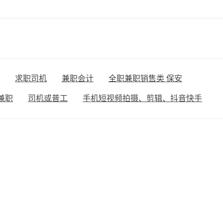
求职司机
兼职会计
全职兼职销售类 保安
兼职
司机或普工
手机短视频拍摄、剪辑、抖音快手