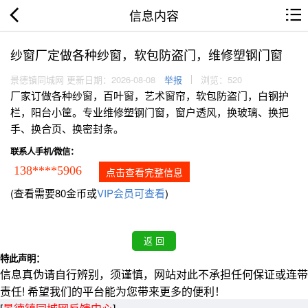
信息内容
纱窗厂定做各种纱窗，软包防盗门，维修塑钢门窗
景德镇同城网 更新日期：2026-08-08
举报
浏览：520
厂家订做各种纱窗，百叶窗，艺术窗帘，软包防盗门，白钢护
栏，阳台小筐。专业维修塑钢门窗，窗户透风，换玻璃、换把
手、换合页、换密封条。
联系人手机/微信：
138****5906
点击查看完整信息
(查看需要80金币或
VIP会员可查看
)
特此声明：
信息真伪请自行辨别，须谨慎，网站对此不承担任何保证或连带
责任! 希望我们的平台能为您带来更多的便利！